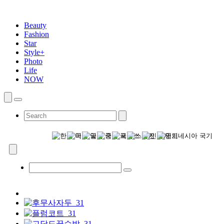
Beauty
Fashion
Star
Style+
Photo
Life
NOW