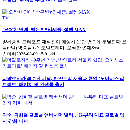
TV
‘오싹한 연애’ 박은빈♥양세종, 설렘 MAX
양세종의 프러포즈 대작전이 예상치 못한 변수에 부딪힌다.오
늘(9일) 방송될 tvN 토일드라마 ‘오싹한 연애&rsqu
송미희
2026-08-09 15:01:44
더말로지카 40주년 기념, 반얀트리 서울과 협업 ‘오아시스 리
트리트’ 패키지 및 컨셉룸 출시
믹순, 김희철 글로벌 앰버서더 발탁… K-뷰티 대표 글로벌 입
지 강화 나서