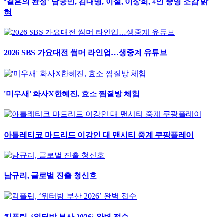
‘결혼의 완성’ 남궁민, 김대명, 이설, 이상희, 4인 종영 소감 밝
혀
2026 SBS 가요대전 썸머 라인업…생중계 유튜브
'미우새' 화사X한혜진, 효소 찜질방 체험
아틀레티코 마드리드 이강인 대 맨시티 중계 쿠팡플레이
남규리, 글로벌 진출 청신호
킥플립, ‘워터밤 부산 2026’ 완벽 접수