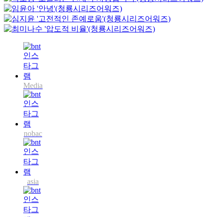
Media
nobac
asia