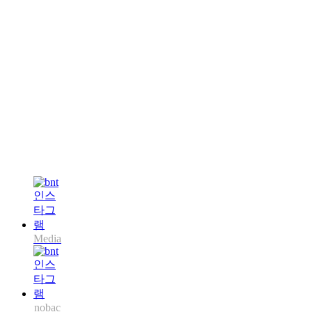
Media
nobac