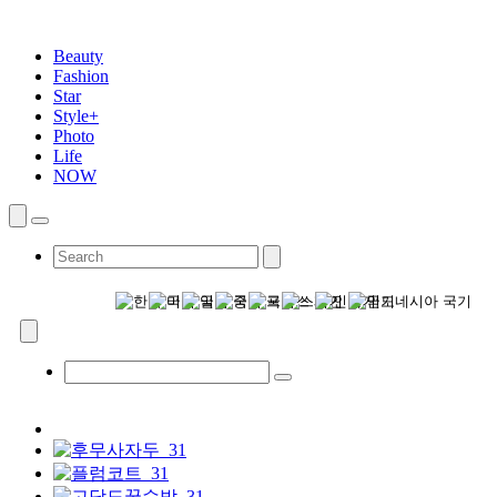
Beauty
Fashion
Star
Style+
Photo
Life
NOW