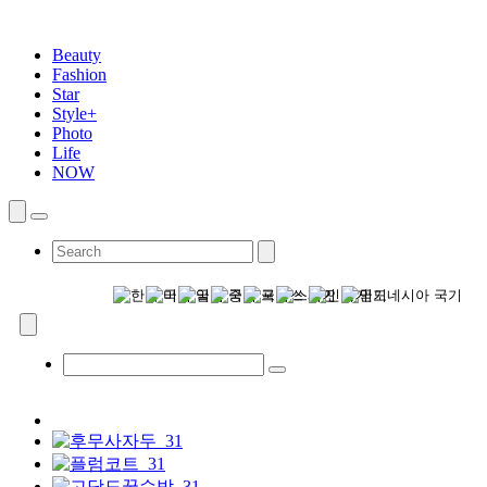
Beauty
Fashion
Star
Style+
Photo
Life
NOW