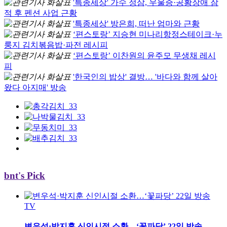
'특종세상' 가수 정삼, 우울증·공황장애 잠
적 후 펜션 사업 근황
'특종세상' 방은희, 떠난 엄마와 근황
‘편스토랑’ 지승현 미나리항정스테이크·누
룽지 김치볶음밥·파전 레시피
‘편스토랑’ 이찬원의 윤주모 무생채 레시
피
'한국인의 밥상' 결방… '바다와 함께 살아
왔다 아지매' 방송
bnt's Pick
TV
변우석·박지훈 신인시절 소환…‘꽃파당’ 22일 방송