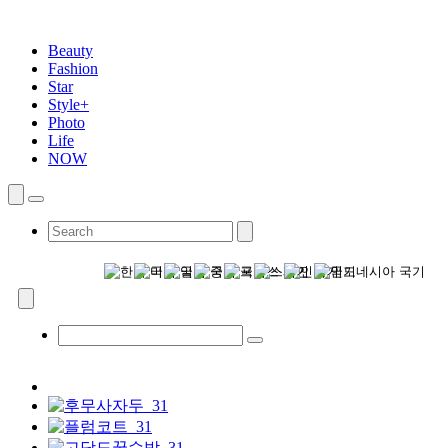
Beauty
Fashion
Star
Style+
Photo
Life
NOW