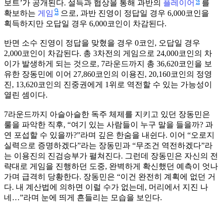
플레이어
보트’가 공개된다. 설득과 협상을 통해 과반의
를
게임
확보하는
으로, 과반 진영이 정답일 경우 6,000코인을
획득하지만 오답일 경우 6,000코인이 차감된다.
반면 소수 진영이 정답을 맞혔을 경우 0코인, 오답일 경우
2,000코인이 차감된다. 총 3차전의 게임으로 24,000코인의 차
이가 발생하게 되는 것으로, 7라운드까지 총 36,620코인을 보
유한 장동민에 이어 27,860코인의 이용진, 20,160코인의 정영
진, 13,620코인의 진중권에게 1위로 역전할 수 있는 가능성이
열린 셈이다.
7라운드까지 아슬아슬한 독주 체제를 지키고 있던 장동민은
룰을 파악한 직후, “여기 있는 사람들이 누구 말을 들을까? 과
연 포섭할 수 있을까?”라며 깊은 한숨을 내쉰다. 이어 “오로지
실력으로 증명하겠다”라는 장동민과 “무조건 역전하겠다”라
는 이용진의 진검승부가 펼쳐진다. 그런데 장동민은 자신의 전
략대로 게임을 진행하던 도중, 완벽하게 확신했던 예측이 엇나
가며 급격히 당황한다. 장동민은 “이건 완전히 계획에 없던 거
다. 내 계산법에 의하면 이럴 수가 없는데, 머리에서 지진 나
네…”라며 눈에 띄게 흔들리는 모습을 보인다.