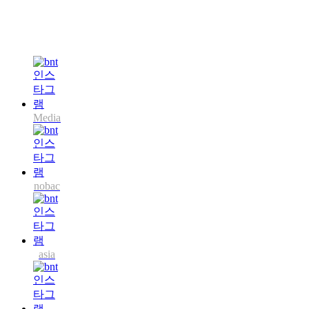
Media
nobac
asia