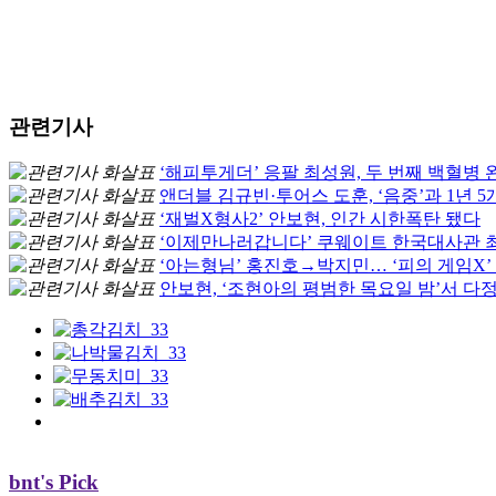
관련기사
‘해피투게더’ 응팔 최성원, 두 번째 백혈병 완
앤더블 김규빈·투어스 도훈, ‘음중’과 1년 
‘재벌X형사2’ 안보현, 인간 시한폭탄 됐다
‘이제만나러갑니다’ 쿠웨이트 한국대사관 최
‘아는형님’ 홍진호→박지민… ‘피의 게임X’
안보현, ‘조현아의 평범한 목요일 밤’서 다
bnt's Pick