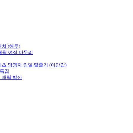
치 (해투)
5개월 여정 마무리
초 망명자 림일 탈출기 (이만갑)
 특집
정 매력 발산