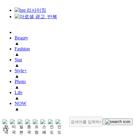
Beauty
▲
Fashion
▲
Star
▲
Style+
▲
Photo
▲
Life
▲
NOW
▲
TV