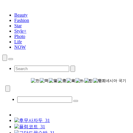
Beauty
Fashion
Star
Style+
Photo
Life
NOW