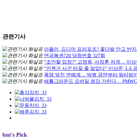
관련기사
아옳이, 드디어 프러포즈? 꽃다발 안고 반
연금복권720 당첨번호 327회
“조언할 입장?” 고영욱, 서장훈 저격… 이
“언젠가 사건 터질 줄 알았다” 이상준, LA
폭염 덮친 연예계… 빅뱅 공연부터 워터밤까
배틀그라운드 모바일 최강 가린다… PMWC 
bnt's Pick