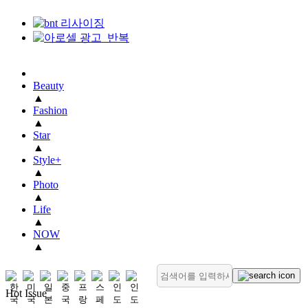
Beauty
▲
Fashion
▲
Star
▲
Style+
▲
Photo
▲
Life
▲
NOW
▲
Hot Issue