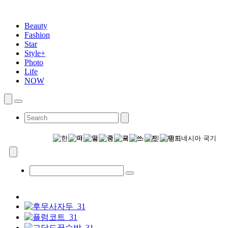
Beauty
Fashion
Star
Style+
Photo
Life
NOW