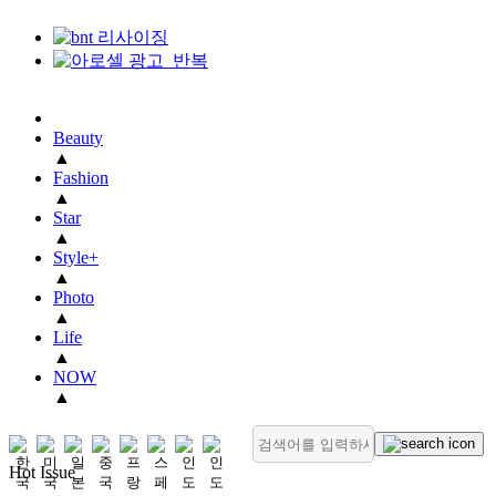
Beauty
▲
Fashion
▲
Star
▲
Style+
▲
Photo
▲
Life
▲
NOW
▲
Hot Issue