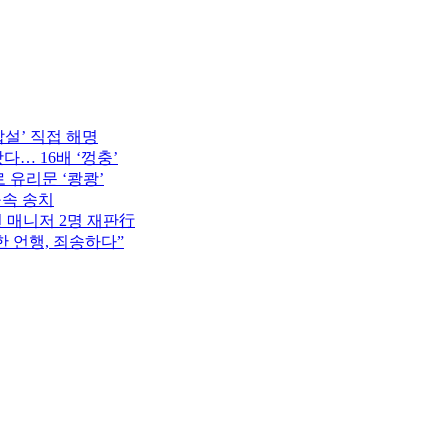
설’ 직접 해명
다… 16배 ‘껑충’
 유리문 ‘쾅쾅’
구속 송치
전 매니저 2명 재판行
한 언행, 죄송하다”