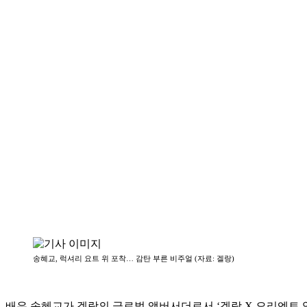
송혜교, 럭셔리 요트 위 포착… 감탄 부른 비주얼 (자료: 겔랑)
배우 송혜교가 겔랑의 글로벌 앰버서더로서 ‘겔랑 X 오리엔트 