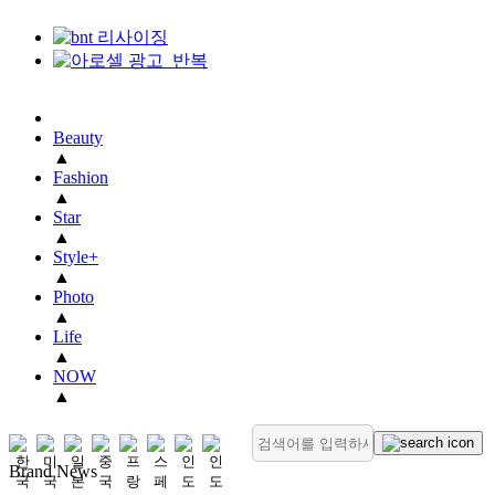
Beauty
▲
Fashion
▲
Star
▲
Style+
▲
Photo
▲
Life
▲
NOW
▲
Brand News