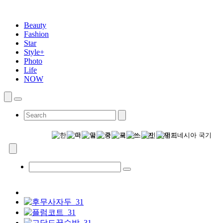
Beauty
Fashion
Star
Style+
Photo
Life
NOW