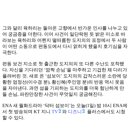
그와 달리 육하리는 돌아온 고향에서 반가운 인사를 나누고 있
어 궁금증을 더한다. 이어 사건이 일단락된 듯 밝은 미소로 바
라보는 육하리와 어쩐지 떨떠름한 도지의의 표정에서 두 사람
이 어떤 소동으로 편동도에서 다시 얽히게 됐을지 호기심을 자
극한다.
편동 보건 지소로 첫 출근한 도지의의 또 다른 수난도 포착됐
다. 자신을 기다리던 ‘깜짝 손님’을 마주하고 기겁한 채 다리가
풀려버린 것. 새로 온 ‘섬보이’ 도지의의 갑작스러운 소란에 당
황한 엄정선(이수경 분), 황신혜(주인영 분)의 반응 역시 웃음
을 자아낸다. 과연 섬을 기피하는 도지의를 더욱 험난하게 만
들 손님, 파란만장한 사건이 무엇일지 궁금해진다.
ENA 새 월화드라마 ‘닥터 섬보이’는 오늘(1일) 밤 10시 ENA에
TV
디즈니
서 첫 방송되며 KT 지니
와
플러스에서도 시청
할 수 있다.