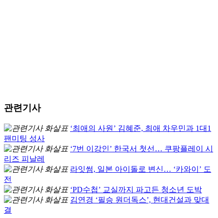
관련기사
‘최애의 사원’ 김혜준, 최애 차우민과 1대1
팬미팅 성사
‘7번 이강인’ 한국서 첫선… 쿠팡플레이 시
리즈 피날레
라잇썸, 일본 아이돌로 변신… ‘카와이’ 도
전
‘PD수첩’ 교실까지 파고든 청소년 도박
김연경 ‘필승 원더독스’, 현대건설과 맞대
결