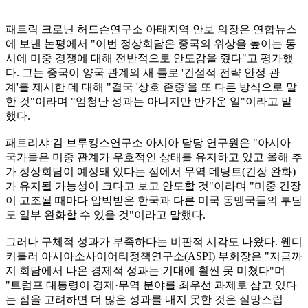
패트릭 크로닌 허드슨연구소 아태지역 안보 의장은 연합뉴스
에 보낸 논평에서 "이번 정상회담은 중국의 위상을 높이는 동
시에 미중 경쟁에 대해 전반적으로 안도감을 줬다"고 평가했
다. 그는 중국이 양국 관계의 새 틀로 '건설적 전략 안정 관
계'를 제시한 데 대해 "결국 '상호 존중'을 또 다른 방식으로 말
한 것"이라며 "엄청난 성과는 아니지만 반가운 일"이라고 말
했다.
패트리샤 김 브루킹스연구소 아시아 담당 연구원은 "아시아
국가들은 미중 관계가 우호적인 상태를 유지하고 있고 올해 추
가 정상회담이 예정돼 있다는 점에서 무역 데탕트(긴장 완화)
가 유지될 가능성이 크다고 보고 안도할 것"이라며 "미중 긴장
이 고조될 때마다 압박받은 한국과 다른 미국 동맹국들의 부담
도 일부 완화할 수 있을 것"이라고 말했다.
그러나 구체적 성과가 부족하다는 비판적 시각도 나왔다. 웬디
커틀러 아시아소사이어티정책연구소(ASPI) 부회장은 "지금까
지 회담에서 나온 경제적 성과는 기대에 훨씬 못 미쳤다"며
"트럼프 대통령이 경제·무역 분야를 최우선 과제로 삼고 있다
는 점을 고려하면 더 많은 성과를 내지 못한 것은 실망스럽