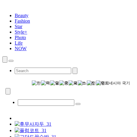
Beauty
Fashion
Star
Style+
Photo
Life
NOW