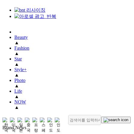
Beauty
▲
Fashion
▲
Star
▲
Style+
▲
Photo
▲
Life
▲
NOW
▲
Brand News