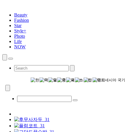
Beauty
Fashion
Star
Style+
Photo
Life
NOW