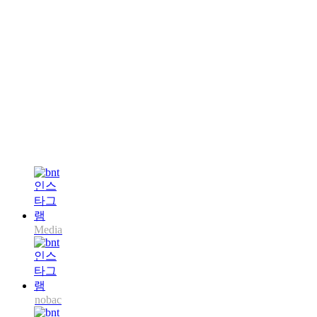
Media
nobac