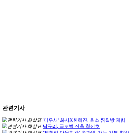
관련기사
'미우새' 화사X한혜진, 효소 찜질방 체험
남규리, 글로벌 진출 청신호
‘제철리 마을회관’ 송가인, 재능 기부 활약