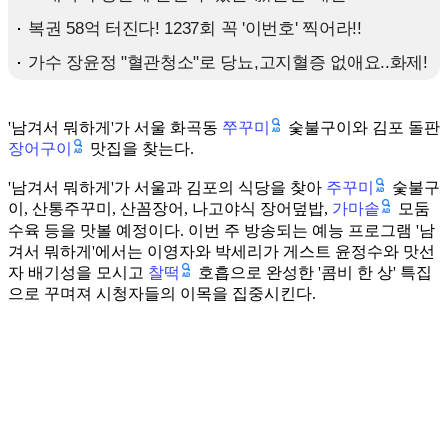
쭈꾸미
'남겨서 뭐하게'가 서울 화곡동
숯불구이와 김포 돌판
장어구이
맛집을 찾는다.
주꾸미
'남겨서 뭐하게'가 서울과 김포의 식당을 찾아
숯불구
가마솥
이, 산통주꾸미, 산꼼장어, 나고야식 장어덮밥,
모둠
수육 등을 맛볼 예정이다. 이번 주 방송되는 예능 프로그램 '남
겨서 뭐하게'에서는 이영자와 박세리가 게스트 윤정수와 맛선
찰떡
자 배기성을 모시고
호흡으로 완성한 '콤비 한 상' 특집
으로 꾸며져 시청자들의 이목을 집중시킨다.