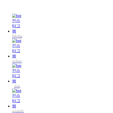
Media
nobac
asia
wearek