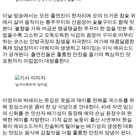
이날 방송에서는 모든 출연진이 한자리에 모여 뜨거운 참숯 위
에서 살아 움직이는 통주꾸미와 산꼼장어 숯불구이도 함께 맛
본다. 불향을 가득 머금은 탱글탱글한 주꾸미 한 점을 맛본 후,
씹을수록 고소하고 오독오독한 식감의 꼼장어 구이로 마무리
하는 코스는 안방극장의 침샘을 자극한다. 여기에 매콤달콤한
특제 양념장까지 더해지며 생생하고 재미있는 미식 에피소드
가 공개된다. 출연진들은 훌륭한 만찬을 즐기며 핵심적인 맛
표현까지 아낌없이 대방출한다.
'남겨서뭐하게' 장어집
이영자와 박세리는 뜻깊은 웃음과 재미를 전해줄 게스트를 위
해 정성스러운 콤비 한 상 식당으로 안내한다. 45세 자연 임신
의 신화를 쓴 맛선자 배기성이 등장해 예약 손님 윤정수와 완
벽한 케미를 자랑한다. 기적 같은 늦둥이 출산 사연부터 현실
육아 에피소드까지 진솔하게 털어놓는 배기성의 생생한 대화
는 맛있는 음식에 감칠맛을 더할 훌륭한 만찬의 양념이 된다.