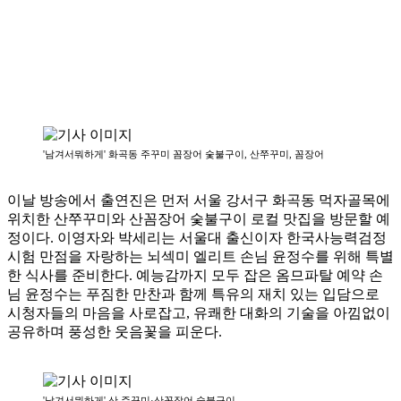
'남겨서뭐하게' 화곡동 주꾸미 꼼장어 숯불구이, 산쭈꾸미, 꼼장어
이날 방송에서 출연진은 먼저 서울 강서구 화곡동 먹자골목에
위치한 산쭈꾸미와 산꼼장어 숯불구이 로컬 맛집을 방문할 예
정이다. 이영자와 박세리는 서울대 출신이자 한국사능력검정
시험 만점을 자랑하는 뇌섹미 엘리트 손님 윤정수를 위해 특별
한 식사를 준비한다. 예능감까지 모두 잡은 옴므파탈 예약 손
님 윤정수는 푸짐한 만찬과 함께 특유의 재치 있는 입담으로
시청자들의 마음을 사로잡고, 유쾌한 대화의 기술을 아낌없이
공유하며 풍성한 웃음꽃을 피운다.
'남겨서뭐하게' 산 주꾸미·산꼼장어 숯불구이