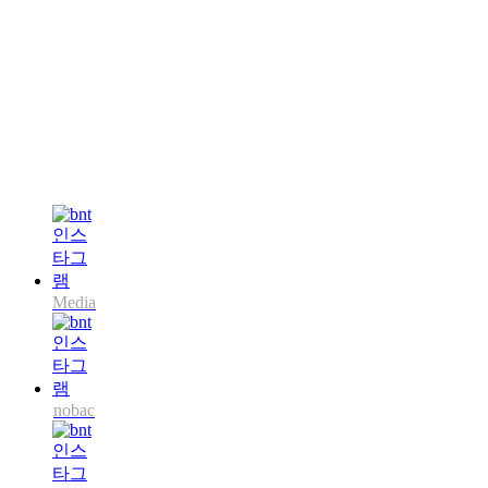
Media
nobac