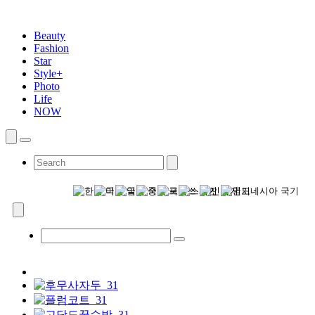
Beauty
Fashion
Star
Style+
Photo
Life
NOW