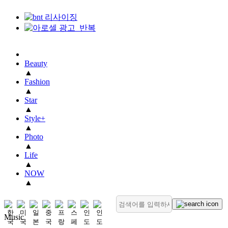
Beauty
▲
Fashion
▲
Star
▲
Style+
▲
Photo
▲
Life
▲
NOW
▲
Music