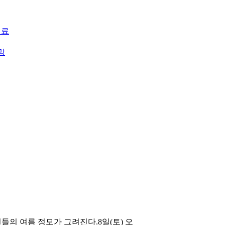
성료
막
회원들의 여름 정모가 그려진다.8일(토) 오