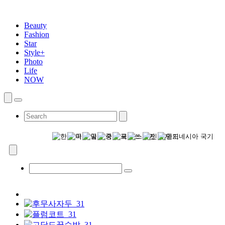
Beauty
Fashion
Star
Style+
Photo
Life
NOW