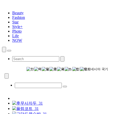
Beauty
Fashion
Star
Style+
Photo
Life
NOW