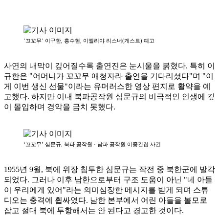
‘꼬꼬무’ 이규한, 홍수현, 이엘리야 리스너(게스트) 예고
사연의 내막이 깊어질수록 출연진은 눈시울을 붉혔다. 특히 이
규한은 "어머니가 꼬꼬무 애청자라 출연을 기다리셨다"며 "이
게 이번 생신 선물"이라는 유머러스한 영상 편지로 활약을 예
고했다. 하지만 이내 북파공작원 심문규의 비극적인 인생에 깊
이 몰입하며 경악을 금치 못했다.
‘꼬꼬무’ 심문규, 북파 공작원 · 남파 공작원 이중간첩 사건
1955년 9월, 북에 위장 침투한 심문규는 작전 중 북한군에 발각
되었다. 그러나 이후 남한으로부터 구조 도움이 아닌 "네 아들
이 우리에게 있어"라는 의미심장한 메시지를 받게 되며 스튜
디오는 충격에 휩싸였다. 남한 본부에서 어린 아들을 볼모로
잡고 절대 북에 투항해서는 안 된다고 경고한 것이다.