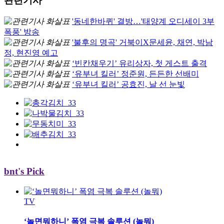
관련기사
'동네한바퀴' 결방…'태양계 오디세이 3부
폭풍' 방송
'불후의 명곡' 거북이X문세윤, 채연, 박남
정, 현진영 예고
‘빈칸채우기’ 유리상자, 첫 게스트 출격
‘유부녀 킬러’ 정준원, 든든한 선배미
‘유부녀 킬러’ 공효진, 날 선 눈빛
bnt's Pick
TV
‘놀면뭐하니’ 폭염 극복 솔루션 (놀뭐)