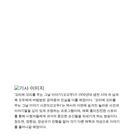
'꼬리에 꼬리를 무는 그날 이야기'(꼬꼬무)가 1950년대 냉전 시대 속 남과
북 모두에게 버림받은 공작원의 진실을 다룰 예정이다. ‘꼬리에 꼬리를
무는 그날 이야기 시즌3(꼬꼬무)’는 역사의 이면에 숨겨진 놀라운 사건과
이야기들을 깊이 있게 조명하는 프로그램이며, 매회 흥미진진한 스토리
를 통해 시청자들에게 과거의 중요한 순간들을 되새기게 하는 방송이다.
장도연, 장현성, 장성규가 진행을 맡아 각기 다른 매력과 개성으로 이야기
를 풀어나갈 예정이다.