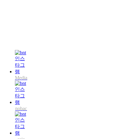
Media
nobac