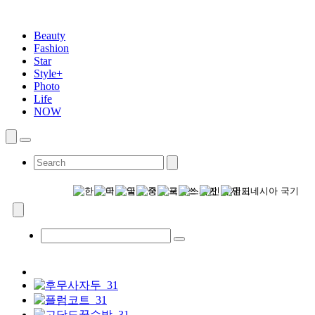
Beauty
Fashion
Star
Style+
Photo
Life
NOW