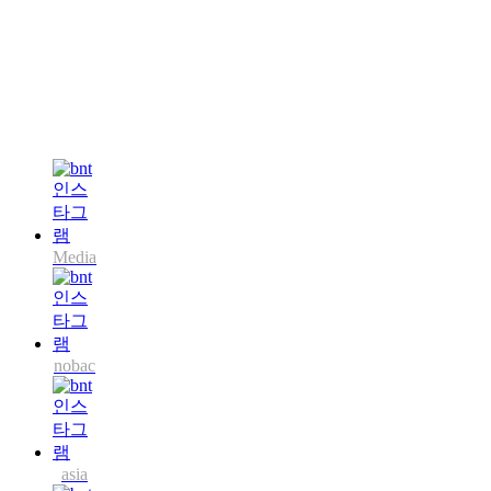
Media
nobac
asia