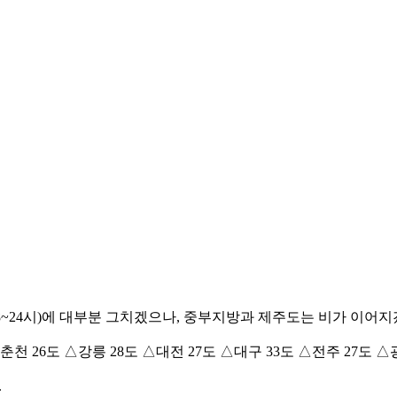
8~24시)에 대부분 그치겠으나, 중부지방과 제주도는 비가 이어지
천 26도 △강릉 28도 △대전 27도 △대구 33도 △전주 27도 △광
.