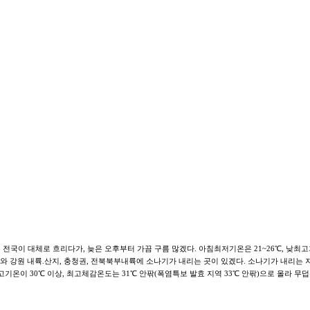
 전국이 대체로 흐리다가, 늦은 오후부터 가끔 구름 많겠다. 아침최저기온은 21~26℃, 낮최고기온
기동부와 강원 내륙.산지, 충청권, 전북북부내륙에 소나기가 내리는 곳이 있겠다. 소나기가 내리는
온이 30℃ 이상, 최고체감온도는 31℃ 안팎(폭염특보 발효 지역 33℃ 안팎)으로 올라 무덥