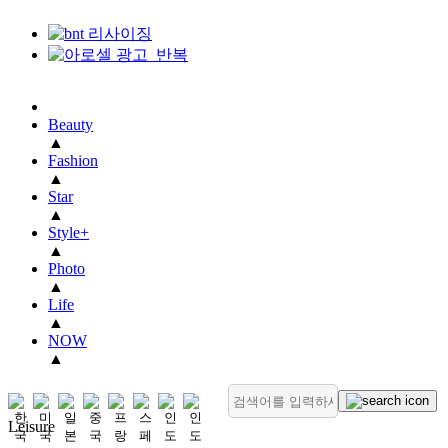
Beauty
▲
Fashion
▲
Star
▲
Style+
▲
Photo
▲
Life
▲
NOW
▲
Leisure