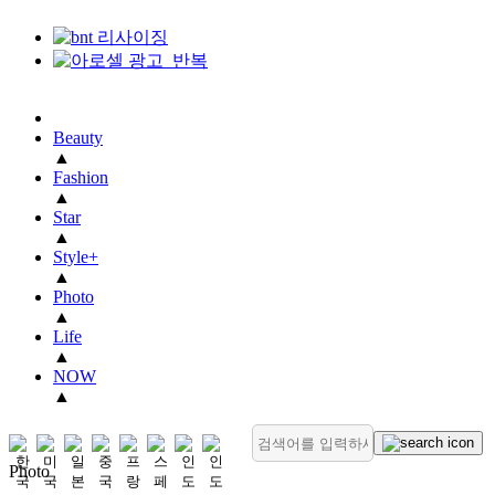
Beauty
▲
Fashion
▲
Star
▲
Style+
▲
Photo
▲
Life
▲
NOW
▲
Photo