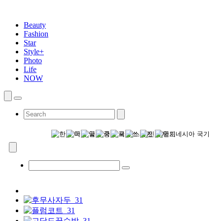
Beauty
Fashion
Star
Style+
Photo
Life
NOW