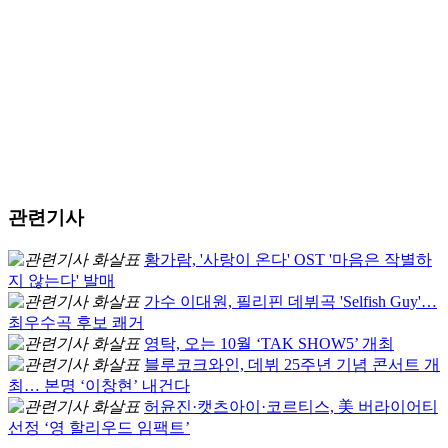
관련기사
황가람, '사랑이 온다' OST '마음은 작별하
지 않는다' 발매
가수 이대원, 필리핀 데뷔곡 'Selfish Guy'…
최우수곡 후보 쾌거
영탁, 오는 10월 ‘TAK SHOW5’ 개최
블루코크와인, 데뷔 25주년 기념 콘서트 개
최… 본명 ‘이창현’ 내건다
허윤진·캣츠아이·코르티스, 美 버라이어티
선정 ‘영 할리우드 임팩트’