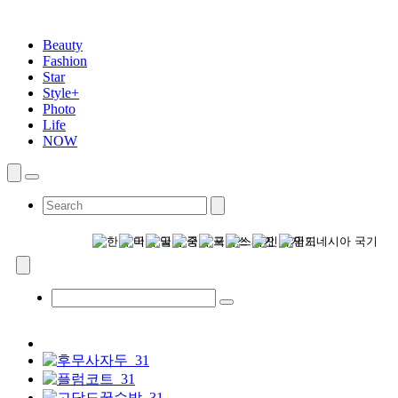
Beauty
Fashion
Star
Style+
Photo
Life
NOW