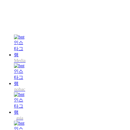
Media
nobac
asia