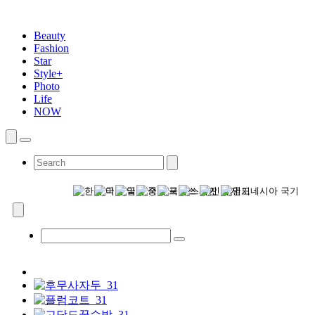
Beauty
Fashion
Star
Style+
Photo
Life
NOW