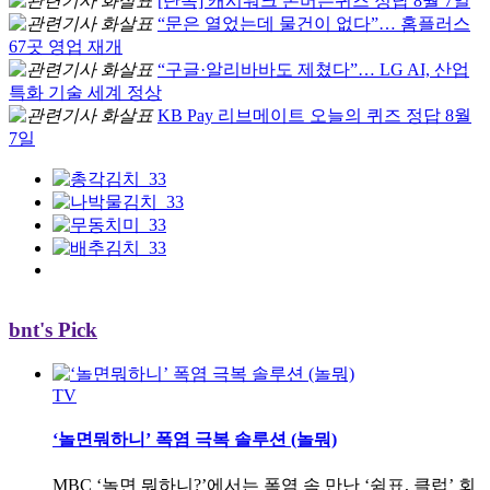
[단독] 캐시워크 돈버는퀴즈 정답 8월 7일
“문은 열었는데 물건이 없다”… 홈플러스
67곳 영업 재개
“구글·알리바바도 제쳤다”… LG AI, 산업
특화 기술 세계 정상
KB Pay 리브메이트 오늘의 퀴즈 정답 8월
7일
bnt's Pick
TV
‘놀면뭐하니’ 폭염 극복 솔루션 (놀뭐)
MBC ‘놀면 뭐하니?’에서는 폭염 속 만난 ‘쉼표, 클럽’ 회