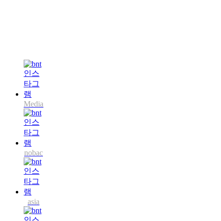
Media
nobac
asia