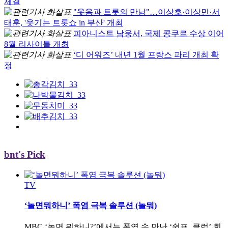
체결
"웃음과 트롯의 만남"…이상호·이상민·서
태훈, '웃기는 트롯쇼 in 부산' 개최
피아니스트 남웅서, 국제 콩쿠르 수상 이어
8월 리사이틀 개최
‘디 어워즈’ 내년 1월 프랑스 파리 개최 확
정
bnt's Pick
TV
‘놀면뭐하니’ 폭염 극복 솔루션 (놀뭐)
MBC ‘놀면 뭐하니?’에서는 폭염 속 만난 ‘쉼표, 클럽’ 회