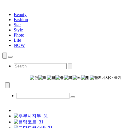
Beauty
Fashion
Star
Style+
Photo
Life
NOW