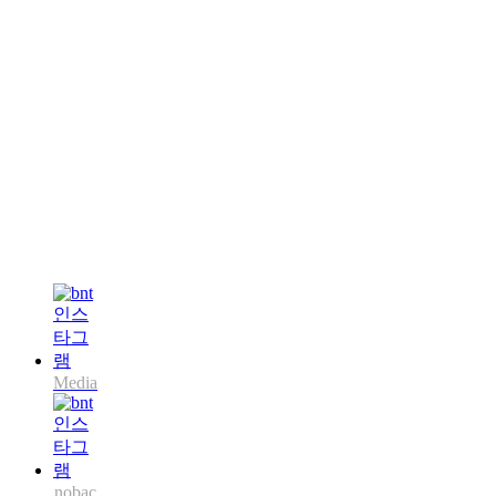
Media
nobac