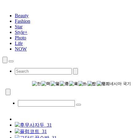
Beauty
Fashion
Star
Style+
Photo
Life
NOW