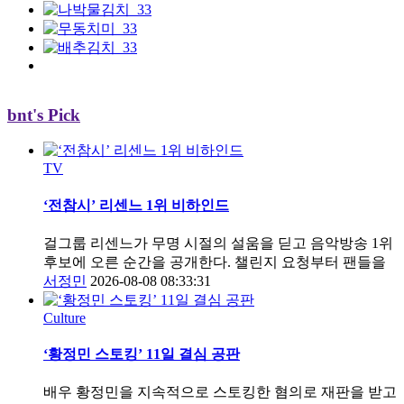
bnt's Pick
TV
‘전참시’ 리센느 1위 비하인드
걸그룹 리센느가 무명 시절의 설움을 딛고 음악방송 1위
후보에 오른 순간을 공개한다. 챌린지 요청부터 팬들을
서정민
2026-08-08 08:33:31
Culture
‘황정민 스토킹’ 11일 결심 공판
배우 황정민을 지속적으로 스토킹한 혐의로 재판을 받고