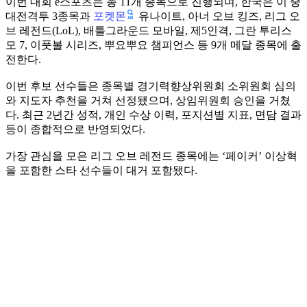
이번 대회 e스포츠는 총 11개 종목으로 진행되며, 한국은 이 중
포켓몬
대전격투 3종목과
유나이트, 아너 오브 킹즈, 리그 오
브 레전드(LoL), 배틀그라운드 모바일, 제5인격, 그란 투리스
모 7, 이풋볼 시리즈, 뿌요뿌요 챔피언스 등 9개 메달 종목에 출
전한다.
이번 후보 선수들은 종목별 경기력향상위원회 소위원회 심의
와 지도자 추천을 거쳐 선정됐으며, 상임위원회 승인을 거쳤
다. 최근 2년간 성적, 개인 수상 이력, 포지션별 지표, 면담 결과
등이 종합적으로 반영되었다.
가장 관심을 모은 리그 오브 레전드 종목에는 ‘페이커’ 이상혁
을 포함한 스타 선수들이 대거 포함됐다.