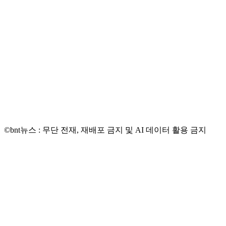
©bnt뉴스 : 무단 전재, 재배포 금지 및 AI 데이터 활용 금지