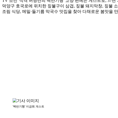
TV 조선 '식객 허영만의 백반기행' 고양 편에는 게스트로, 37
덕양구 호국로에 위치한 짚불구이 삼겹, 짚불 돼지막창, 짚불 소
조림 식당, 메밀·들기름 막국수 맛집을 찾아 다채로운 봄맛을 
'백반기행' 이금희 게스트