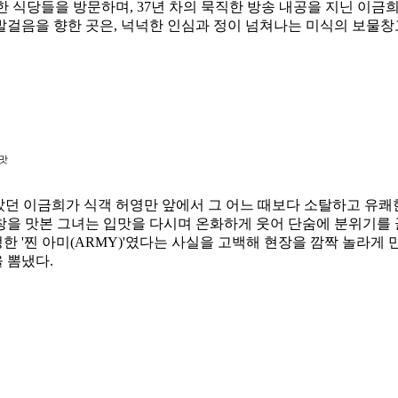
한 식당들을 방문하며, 37년 차의 묵직한 방송 내공을 지닌 이금
발걸음을 향한 곳은, 넉넉한 인심과 정이 넘쳐나는 미식의 보물창
 맛
던 이금희가 식객 허영만 앞에서 그 어느 때보다 소탈하고 유쾌한
을 맛본 그녀는 입맛을 다시며 온화하게 웃어 단숨에 분위기를 
정한 '찐 아미(ARMY)'였다는 사실을 고백해 현장을 깜짝 놀라
 뽐냈다.