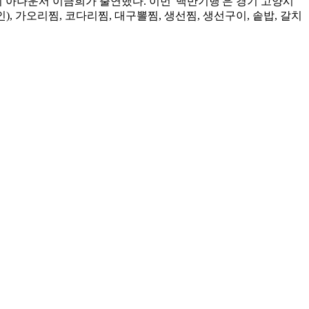
설의 아나운서 이금희가 출연했다. 이번 '백반기행'은 경기 고양시
 가오리찜, 코다리찜, 대구뽈찜, 생선찜, 생선구이, 솥밥, 갈치