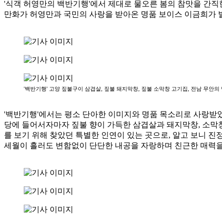
'식객 허영만의 백반기행'에서 제대로 물오른 봄의 참맛을 간직
만화가 허영만과 국민의 사랑을 받아온 명품 보이스 이금희가 
'백반기행' 고양 짚불구이 삼겹살, 짚불 돼지막창, 짚불 소막창 고기집, 전남 무안의
'백반기행'에서는 평소 단아한 이미지와 명품 목소리로 사랑받았
당에 들어서자마자 짚불 향이 가득한 삼겹살과 돼지막창, 소막창
를 보기 위해 찾았던 특별한 인연이 있는 곳으로, 알고 보니 진
세월이 흘러도 변함없이 단단한 내공을 자랑하며 친근한 매력을