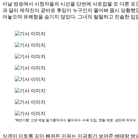
이날 방송에서 시청자들의 시선을 단번에 사로잡을 또 다른 포인
과 달리 제작진이 곧바로 후임이 누구인지 물어봐 몹시 당황했
어놓으며 유쾌함을 숨기지 않았다. 그녀의 털털하고 진솔한 입담
'백반기행' 고양 메밀 들기름막국수·물막국수·수육 맛집, 맷돌 제분, 냉반죽 막국수
식객이 이토록 깊이 빠져든 이유는 이금희가 보여준 베테랑 방송