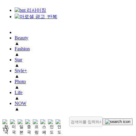
Beauty
▲
Fashion
▲
Star
▲
Style+
▲
Photo
▲
Life
▲
NOW
▲
TV