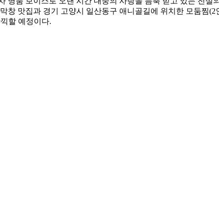
년 차 명품 보이스로 오랜 시간 대중의 사랑을 듬뿍 받고 있는 전
막창 맛집과 경기 고양시 일산동구 애니골길에 위치한 모둠찜(2인),
만끽할 예정이다.