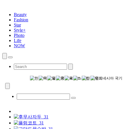
Beauty
Fashion
Star
Style+
Photo
Life
NOW