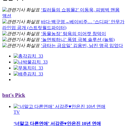
‘킬러들의 쇼핑몰2’ 이동욱, 피범벅 맨몸
액션
바다·백구영→베이비주… ‘스디파’ 안무가
라인업 공개 (스트릿월드파이터)
‘동물농장’ 탐욕의 미어캣 창덕이
‘놀면뭐하니’ 폭염 극복 솔루션 (놀뭐)
‘금타는 금요일’ 김용빈, 남진 명곡 입었다
bnt's Pick
TV
‘너말고 다른연애’ 서강준♥안은진 10년 연애