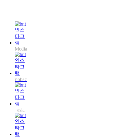
Media
nobac
asia