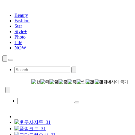
Beauty
Fashion
Star
Style+
Photo
Life
NOW