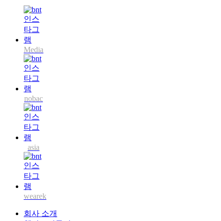
Media
nobac
asia
wearek
회사 소개