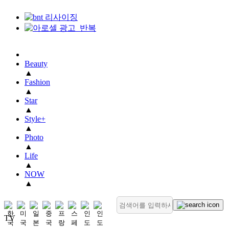
Beauty
▲
Fashion
▲
Star
▲
Style+
▲
Photo
▲
Life
▲
NOW
▲
TV