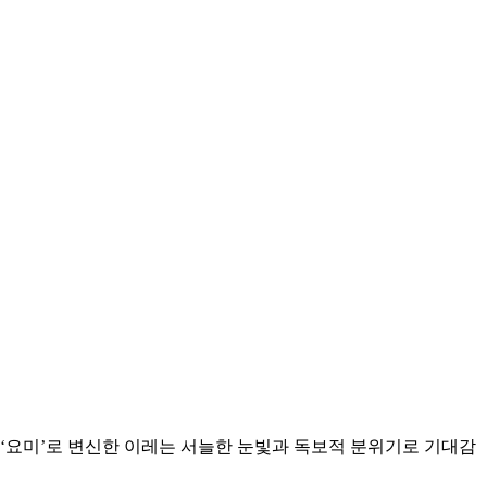
 ‘요미’로 변신한 이레는 서늘한 눈빛과 독보적 분위기로 기대감