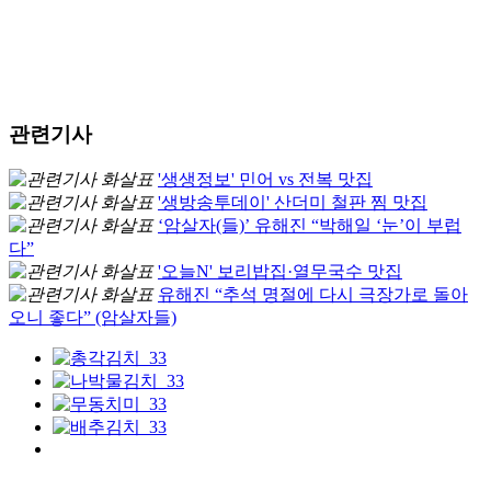
관련기사
'생생정보' 민어 vs 전복 맛집
'생방송투데이' 산더미 철판 찜 맛집
‘암살자(들)’ 유해진 “박해일 ‘눈’이 부럽
다”
'오늘N' 보리밥집·열무국수 맛집
유해진 “추석 명절에 다시 극장가로 돌아
오니 좋다” (암살자들)