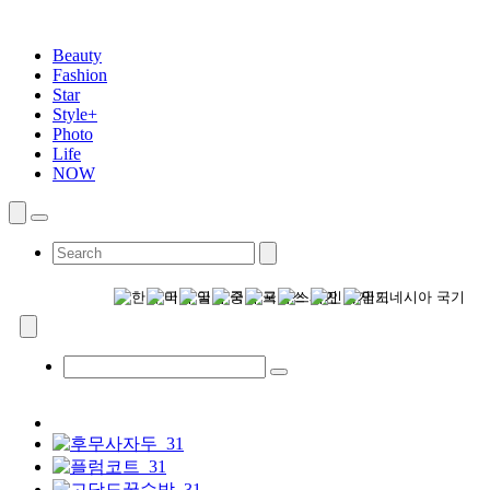
Beauty
Fashion
Star
Style+
Photo
Life
NOW