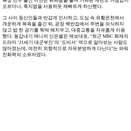
육상 선수 출신 이연은 휘파람을 불며 가파른 계단도 거침없이
오르더니, 축지법을 사용하듯 재빠르게 하산했다.
그 사이 등산인들과 반갑게 인사하고, 도심 속 유황온천에서
개운하게 목욕을 즐긴 뒤, 곧장 백반집에서 주변을 의식하지
않고 밥 한 공기를 뚝딱 해치우고, 대중교통을 자유롭게 이용
했다. 동갑내기 매니저 신은별은 제보대로, “최근 MBC 화제의
드라마 ‘21세기 대군부인’의 ‘도비서’ 역으로 알아보는 사람도
많아졌는데, 여전히 외향적으로 자유분방하게 다닌다”는 파워
친화력의 소유자였다.