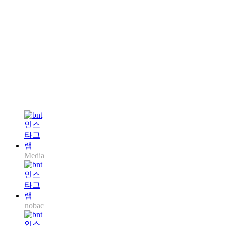
Media
nobac