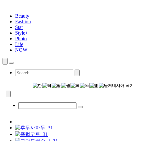
Beauty
Fashion
Star
Style+
Photo
Life
NOW