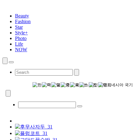
Beauty
Fashion
Star
Style+
Photo
Life
NOW