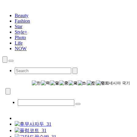
Beauty
Fashion
Star
Style+
Photo
Life
NOW