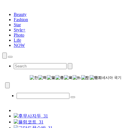
Beauty
Fashion
Star
Style+
Photo
Life
NOW