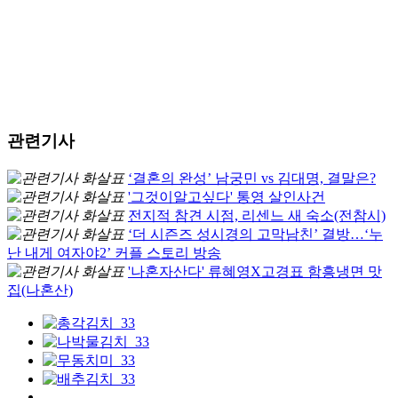
관련기사
‘결혼의 완성’ 남궁민 vs 김대명, 결말은?
'그것이알고싶다' 통영 살인사건
전지적 참견 시점, 리센느 새 숙소(전참시)
‘더 시즌즈 성시경의 고막남친’ 결방…‘누
난 내게 여자야2’ 커플 스토리 방송
'나혼자산다' 류혜영X고경표 함흥냉면 맛
집(나혼산)