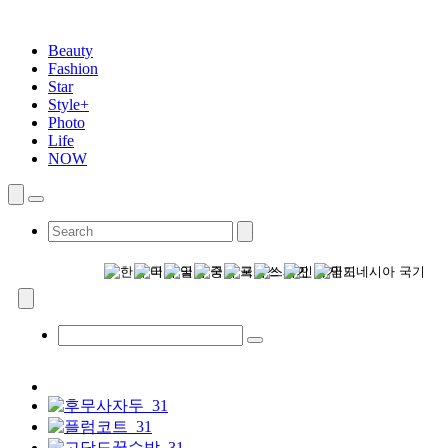
Beauty
Fashion
Star
Style+
Photo
Life
NOW