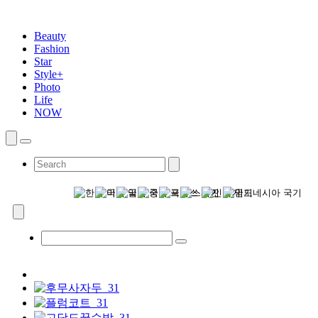
Beauty
Fashion
Star
Style+
Photo
Life
NOW