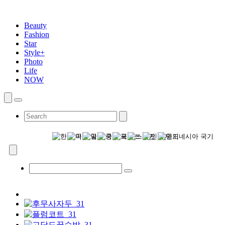
Beauty
Fashion
Star
Style+
Photo
Life
NOW