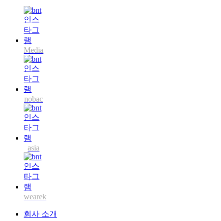
Media
nobac
asia
wearek
회사 소개