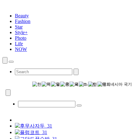
Beauty
Fashion
Star
Style+
Photo
Life
NOW