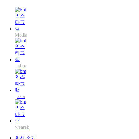
Media
nobac
asia
wearek
회사 소개