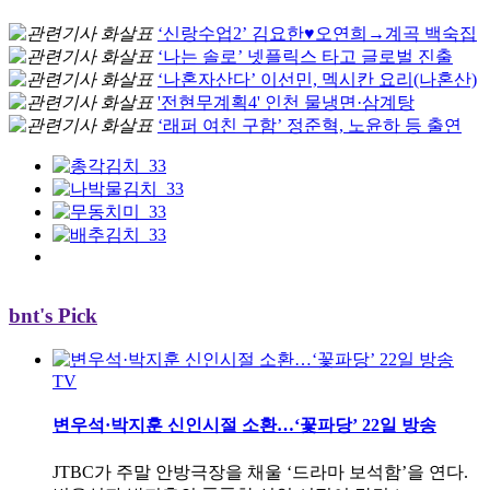
‘신랑수업2’ 김요한♥오연희→계곡 백숙집
‘나는 솔로’ 넷플릭스 타고 글로벌 진출
‘나혼자산다’ 이선민, 멕시칸 요리(나혼산)
'전현무계획4' 인천 물냉면·삼계탕
‘래퍼 여친 구함’ 정준혁, 노윤하 등 출연
bnt's Pick
TV
변우석·박지훈 신인시절 소환…‘꽃파당’ 22일 방송
JTBC가 주말 안방극장을 채울 ‘드라마 보석함’을 연다.