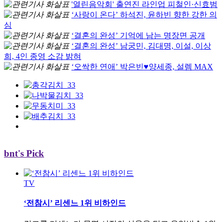
'열린음악회' 출연진 라인업 피철인·신효범
‘사랑이 온다’ 하석진, 윤하빈 향한 강한 의
심
‘결혼의 완성’ 기억에 남는 명장면 공개
‘결혼의 완성’ 남궁민, 김대명, 이설, 이상
희, 4인 종영 소감 밝혀
‘오싹한 연애’ 박은빈♥양세종, 설렘 MAX
bnt's Pick
TV
‘전참시’ 리센느 1위 비하인드