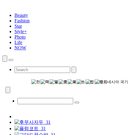
Beauty
Fashion
Star
Style+
Photo
Life
NOW