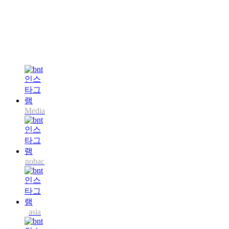
Media
nobac
asia