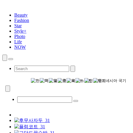
Beauty
Fashion
Star
Style+
Photo
Life
NOW