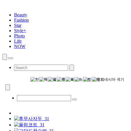
Beauty
Fashion
Star
Style+
Photo
Life
NOW