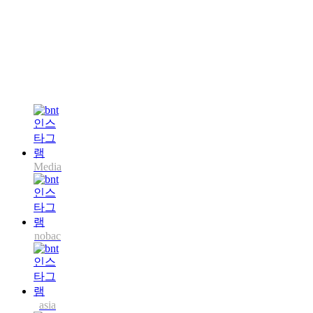
Media
nobac
asia