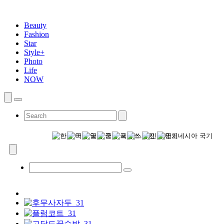
Beauty
Fashion
Star
Style+
Photo
Life
NOW