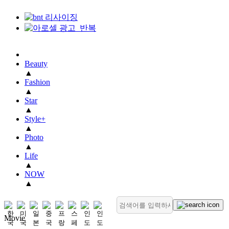
Beauty
▲
Fashion
▲
Star
▲
Style+
▲
Photo
▲
Life
▲
NOW
▲
Movie