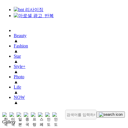
Beauty
▲
Fashion
▲
Star
▲
Style+
▲
Photo
▲
Life
▲
NOW
▲
Gallery